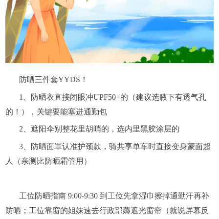
防晒三件套
YYDS！
1、
防晒衣直接闭眼冲
UPF50+的（建议选腋下有透气孔
的！），关键要能塞进通勤包
2、
遮阳伞别整花里胡哨的，选内里黑胶涂层的
3、
防晒面罩认准护颈款，骑共享单车时直接变身蒙面超
人（亲测比防晒霜管用）
工位
防晒指南
9:00-9:30 到工位先拿湿巾擦掉通勤汗再补
防晒
；
工位靠窗的姐妹速去行政部薅遮光窗帘（就说屏幕反