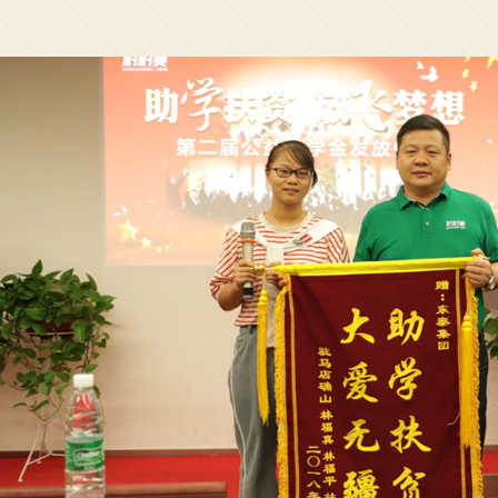
河南电视台百姓观察采访东泰集团董事长
第二届“助学扶贫，放飞梦想”公益助学计划由河南省扶贫协
集团村村美承办，旨在弘扬和传播慈善意识，解决部分品学
生学习和生活上的困难，帮助他们顺利完成学业。吸引了包
郑州晚报、人民网、腾讯大豫、新浪河南、凤凰河南等十余
报道。