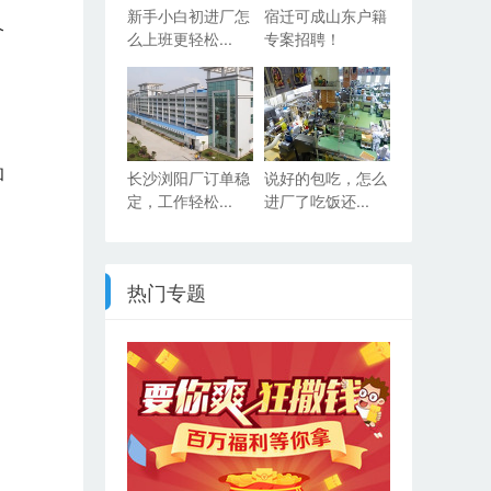
新手小白初进厂怎
宿迁可成山东户籍
个
么上班更轻松...
专案招聘！
和
长沙浏阳厂订单稳
说好的包吃，怎么
定，工作轻松...
进厂了吃饭还...
热门专题