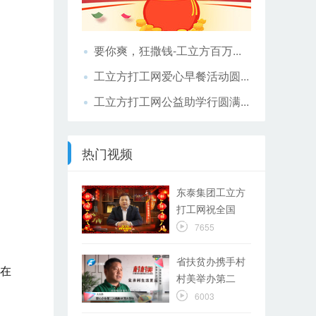
要你爽，狂撒钱-工立方百万...
工立方打工网爱心早餐活动圆...
工立方打工网公益助学行圆满...
热门视频
东泰集团工立方
打工网祝全国
朋...
7655
省扶贫办携手村
并在
村美举办第二
届...
6003