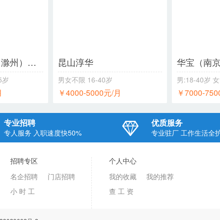
立讯精密工业（滁州）有限公司
昆山淳华
45岁
男女不限
16-40岁
男:18-40岁 女
月
￥4000-5000元/月
￥7000-75
专业招聘
优质服务
专人服务 入职速度快50%
专业驻厂 工作生活全
向企业：
长沙知名大型电子厂
招聘专区
个人中心
名企招聘
门店招聘
我的收藏
我的推荐
姓名：
小 时 工
查 工 资