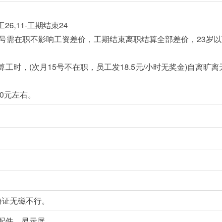
工26,11-工期结束24
5号需在职不影响工资差价，工期结束离职结算全部差价，23岁以
工时，(次月15号不在职，员工发18.5元/小时无奖金)自离旷离
00元左右。
份证无磁不行。
配件，显示屏。