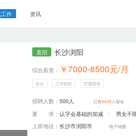
找工作
资讯
长沙浏阳
直招
￥7000-8500元/月
综合薪资：
名企
工作轻松
空调宿舍
招聘人数：
500人
已有
6439人
报名
要 求：
认字会基础的加减
男女不
上班地址：
长沙市浏阳市
电子地图
共6张照片